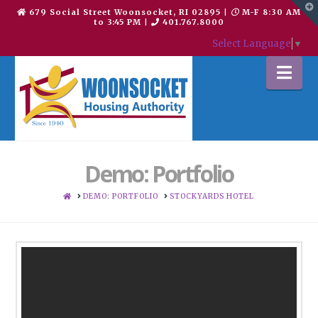
T
679 Social Street Woonsocket, RI 02895
|
M-F 8:30 AM
t
to 3:45 PM
|
401.767.8000
W
Select Language
▼
Na
Demo: Portfolio
HOME
DEMO: PORTFOLIO
STOCKYARDS HOTEL