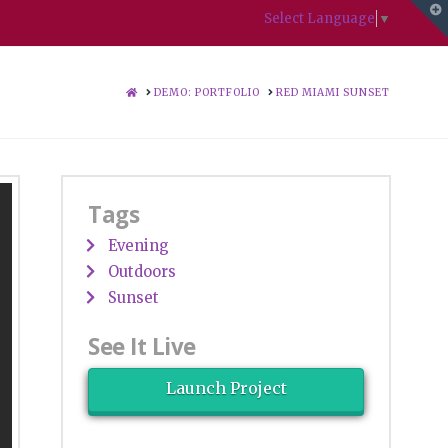
T
Select Language
▼
t
W
HOME
DEMO: PORTFOLIO
RED MIAMI SUNSET
Tags
Evening
Outdoors
Sunset
See It Live
Launch Project