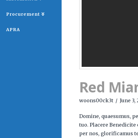
Procurement
APRA
Red Mia
woons00ck3t
June 3,
Domine, quaesumus, per 
tuo. Placere Benedicit
per nos, glorificamus te