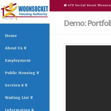
679 Social Street Woonso
Demo: Portfol
Home
About Us
Employment
Public Housing
Section 8
Waiting List
Information