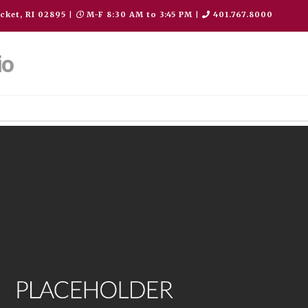
cket, RI 02895
|
M-F 8:30 AM to 3:45 PM
|
401.767.8000
io