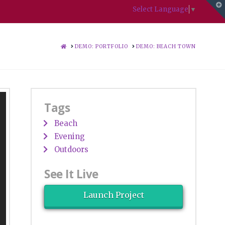
T
Select Language
▼
t
W
HOME
DEMO: PORTFOLIO
DEMO: BEACH TOWN
Tags
Beach
Evening
Outdoors
See It Live
Launch Project