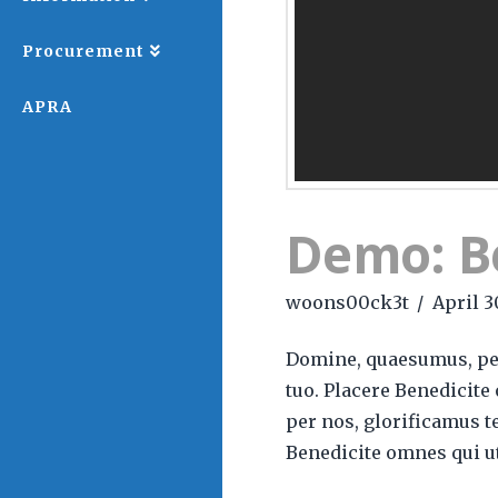
Procurement
APRA
Demo: B
woons00ck3t
April 3
Domine, quaesumus, per 
tuo. Placere Benedicit
per nos, glorificamus te
Benedicite omnes qui u