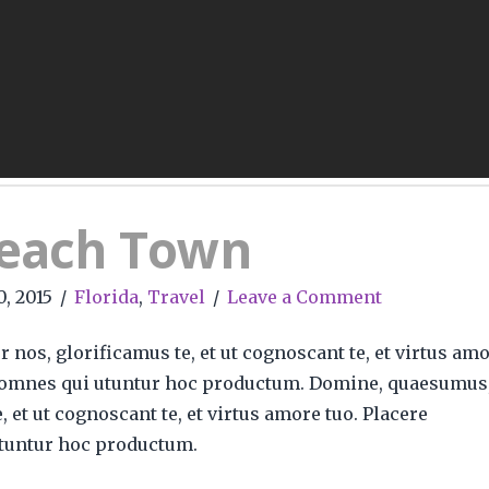
each Town
0, 2015
Florida
,
Travel
Leave a Comment
nos, glorificamus te, et ut cognoscant te, et virtus am
e omnes qui utuntur hoc productum. Domine, quaesumus
, et ut cognoscant te, et virtus amore tuo. Placere
tuntur hoc productum.