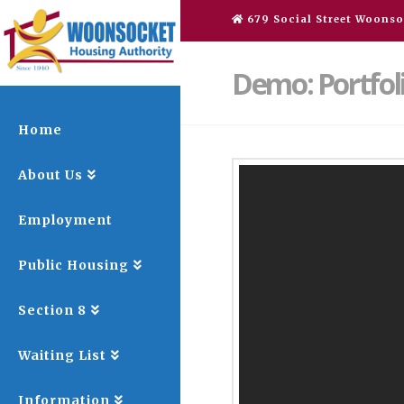
679 Social Street Woonso
Demo: Portfol
Home
About Us
Employment
Public Housing
Section 8
Waiting List
Information