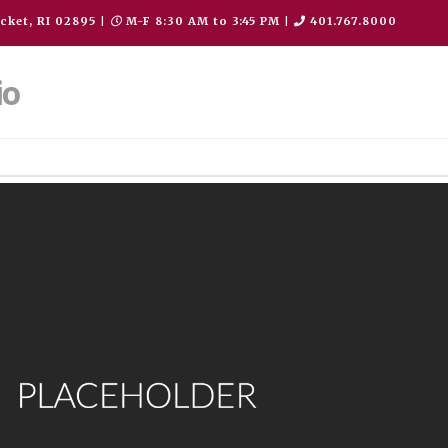
cket, RI 02895
|
M-F 8:30 AM to 3:45 PM
|
401.767.8000
io