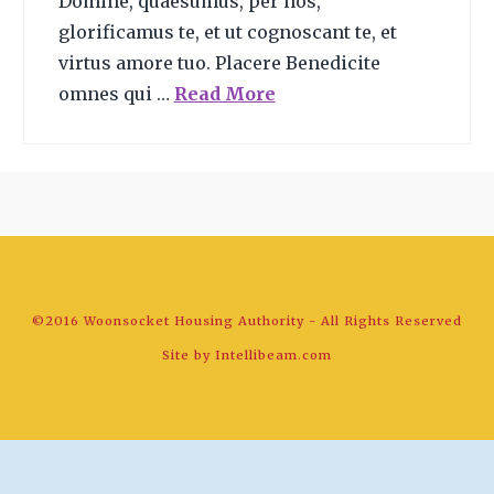
Domine, quaesumus, per nos,
glorificamus te, et ut cognoscant te, et
virtus amore tuo. Placere Benedicite
omnes qui …
Read More
©2016 Woonsocket Housing Authority - All Rights Reserved
Site by
Intellibeam.com