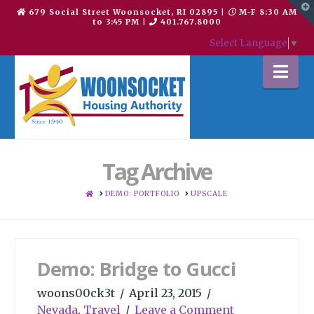
T
679 Social Street Woonsocket, RI 02895
|
M-F 8:30 AM
t
to 3:45 PM
|
401.767.8000
W
Select Language
▼
Na
Tag Archive
HOME
DEMO: PORTFOLIO
UPSCALE
Demo: Bridge to Gucci
woons00ck3t
April 23, 2015
Nevada
,
Travel
Leave a Comment