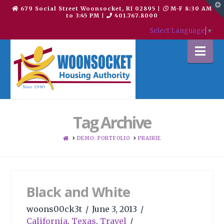
T
679 Social Street Woonsocket, RI 02895
|
M-F 8:30 AM
t
to 3:45 PM
|
401.767.8000
W
Select Language
▼
Na
Tag Archive
HOME
DEMO: PORTFOLIO
PRAIRIE
Black and White
woons00ck3t
June 3, 2013
California
,
Texas
,
Travel